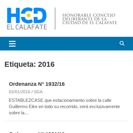
S
a
l
t
a
r
HCD El Calafate
Honorable Concejo
a
l
Deliberante de El Calafate
c
o
Etiqueta:
2016
n
t
e
Ordenanza N° 1932/16
n
i
02/01/2016
SGA
d
ESTABLEZCASE que estacionamiento sobre la calle
o
Guillermo Eike en todo su recorrido, será exclusivamente
sobre la…