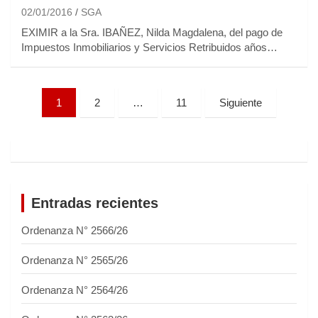
02/01/2016
SGA
EXIMIR a la Sra. IBAÑEZ, Nilda Magdalena, del pago de
Impuestos Inmobiliarios y Servicios Retribuidos años…
P
1
2
…
11
Siguiente
a
g
i
n
Entradas recientes
a
Ordenanza N° 2566/26
c
i
Ordenanza N° 2565/26
ó
Ordenanza N° 2564/26
n