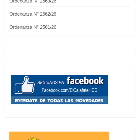
Ordenanza N° 2563/26
d
e
Ordenanza N° 2562/26
e
Ordenanza N° 2561/26
n
t
r
a
d
a
s