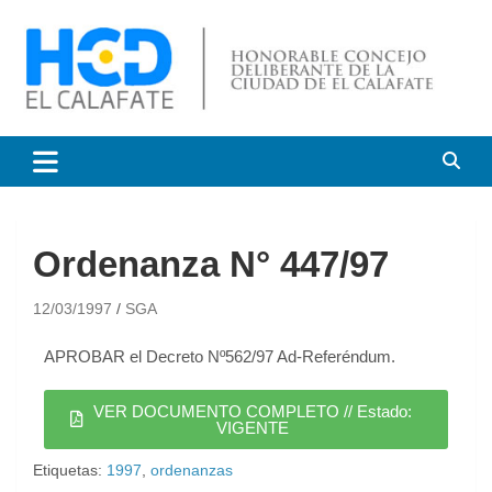
HCD El Calafate
Honorable Concejo
Deliberante de El Calafate
Ordenanza N° 447/97
12/03/1997
SGA
APROBAR el Decreto Nº562/97 Ad-Referéndum.
VER DOCUMENTO COMPLETO // Estado:
VIGENTE
Etiquetas:
1997
,
ordenanzas