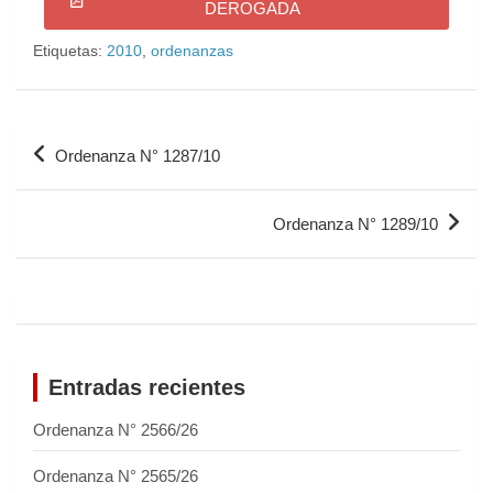
DEROGADA
Etiquetas:
2010
,
ordenanzas
Ordenanza N° 1287/10
Ordenanza N° 1289/10
Entradas recientes
Ordenanza N° 2566/26
Ordenanza N° 2565/26