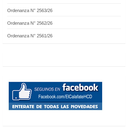
Ordenanza N° 2563/26
Ordenanza N° 2562/26
Ordenanza N° 2561/26