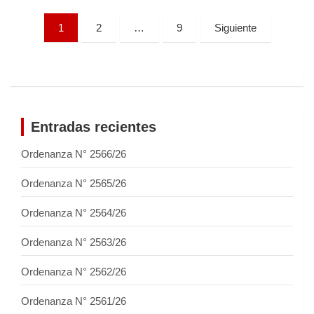
P
1
2
…
9
Siguiente
a
g
i
n
Entradas recientes
a
Ordenanza N° 2566/26
c
i
Ordenanza N° 2565/26
ó
Ordenanza N° 2564/26
n
Ordenanza N° 2563/26
d
e
Ordenanza N° 2562/26
e
Ordenanza N° 2561/26