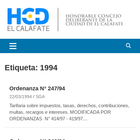
S
a
l
t
a
r
HCD El Calafate
Honorable Concejo
a
l
Deliberante de El Calafate
c
o
Etiqueta:
1994
n
t
e
Ordenanza N° 247/94
n
i
22/03/1994
SGA
d
Tarifaria sobre impuestos, tasas, derechos, contribuciones,
o
multas, recargos e intereses. MODIFICADA POR
ORDENANZAS N° 414/97 - 419/97…